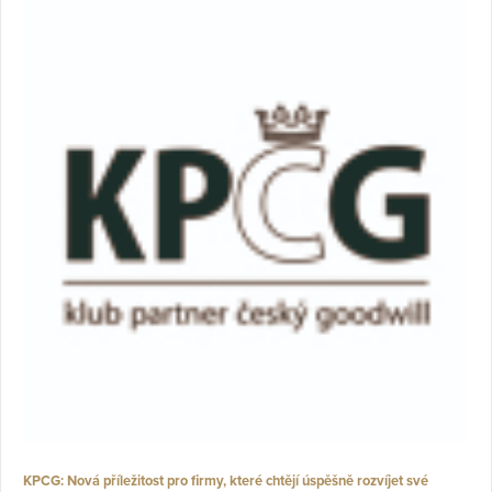
KPCG: Nová příležitost pro firmy, které chtějí úspěšně rozvíjet své