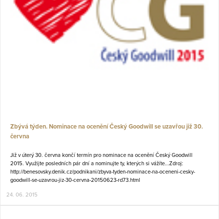
Zbývá týden. Nominace na ocenění Český Goodwill se uzavřou již 30.
června
Již v úterý 30. června končí termín pro nominace na ocenění Český Goodwill
2015. Využijte posledních pár dní a nominujte ty, kterých si vážíte...Zdroj:
http://benesovsky.denik.cz/podnikani/zbyva-tyden-nominace-na-oceneni-cesky-
goodwill-se-uzavrou-jiz-30-cervna-20150623-rd73.html
24. 06. 2015