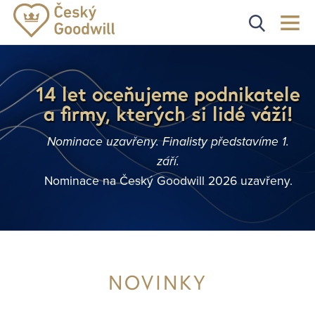
14 let oceňujeme podnikatele
a firmy, kterých si lidé váží!
Nominace uzavřeny. Finalisty představíme 1.
září.
Nominace na Český Goodwill 2026 uzavřeny.
NOVINKY