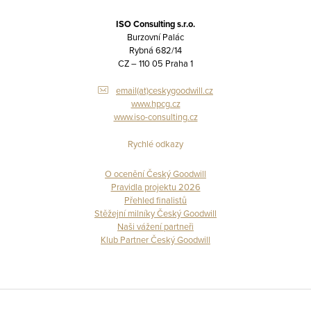
ISO Consulting s.r.o.
Burzovní Palác
Rybná 682/14
CZ – 110 05 Praha 1
email(at)ceskygoodwill.cz
www.hpcg.cz
www.iso-consulting.cz
Rychlé odkazy
O ocenění Český Goodwill
Pravidla projektu 2026
Přehled finalistů
Stěžejní milníky Český Goodwill
Naši vážení partneři
Klub Partner Český Goodwill