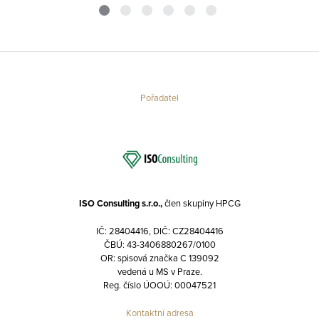
Pořadatel
ISO Consulting s.r.o.,
člen skupiny HPCG
IČ: 28404416, DIČ: CZ28404416
ČBÚ: 43-3406880267/0100
OR: spisová značka C 139092
vedená u MS v Praze.
Reg. číslo ÚOOÚ: 00047521
Kontaktní adresa