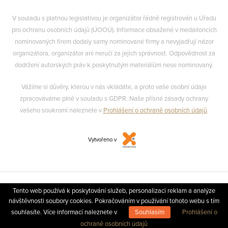
V souladu s platnou legislativou je organizátor řádně registrován u Úřadu
pro ochranu osobních údajů (ÚOOÚ). Informace obsažené v medailoncích
nominovaných firem dodaly samy nominované firmy a nevyjadřují názor
organizátora, organizátor ani neručí za jejich správnost. Odpovědnost za
dodržení autorských práv k poskytnutým materiálům nese nominovaný.
Vážíme si důvěry, kterou v nás vkládáte, a proto vaše osobní údaje
zpracováváme plně v souladu s GDPR. Naše přísné zásady ochrany
vašeho soukromí naleznete v
Prohlášení o ochraně osobních údajů
.
Vytvořeno v
Tento web používá k poskytování služeb, personalizaci reklam a analýze
návštěvnosti soubory cookies. Pokračováním v používání tohoto webu s tím
souhlasíte. Více informací naleznete v
Souhlasím
Prohlášení o
ochraně osobních údajů