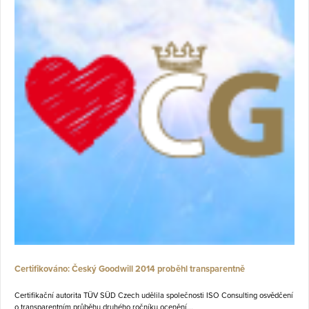
Certifikováno: Český Goodwill 2014 proběhl transparentně
Certifikační autorita TÜV SÜD Czech udělila společnosti ISO Consulting osvědčení
o transparentním průběhu druhého ročníku ocenění...