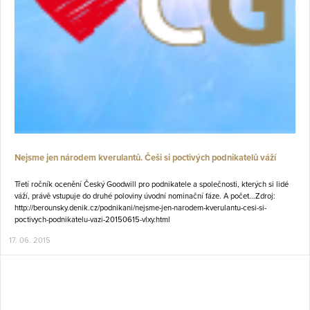
Nejsme jen národem kverulantů. Češi si poctivých podnikatelů váží
Třetí ročník ocenění Český Goodwill pro podnikatele a společnosti, kterých si lidé
váží, právě vstupuje do druhé poloviny úvodní nominační fáze. A počet...Zdroj:
http://berounsky.denik.cz/podnikani/nejsme-jen-narodem-kverulantu-cesi-si-
poctivych-podnikatelu-vazi-20150615-vlxy.html
17. 06. 2015