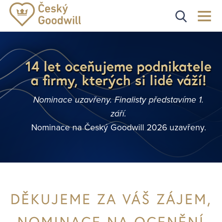
14 let oceňujeme podnikatele
a firmy, kterých si lidé váží!
Nominace uzavřeny. Finalisty představíme 1.
září.
Nominace na Český Goodwill 2026 uzavřeny.
DĚKUJEME ZA VÁŠ ZÁJEM,
NOMINACE NA OCENĚNÍ