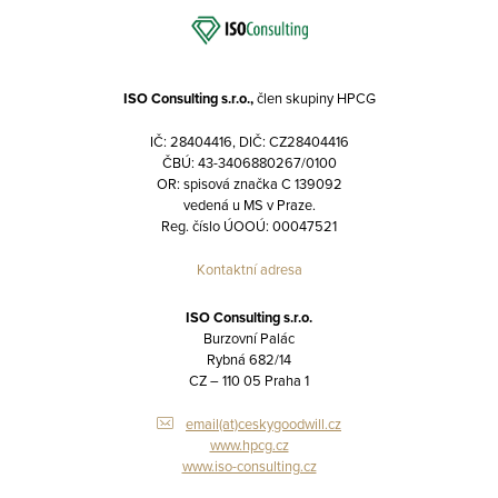
ISO Consulting s.r.o.,
člen skupiny HPCG
IČ: 28404416, DIČ: CZ28404416
ČBÚ: 43-3406880267/0100
OR: spisová značka C 139092
vedená u MS v Praze.
Reg. číslo ÚOOÚ: 00047521
Kontaktní adresa
ISO Consulting s.r.o.
Burzovní Palác
Rybná 682/14
CZ – 110 05 Praha 1
email(at)ceskygoodwill.cz
www.hpcg.cz
www.iso-consulting.cz