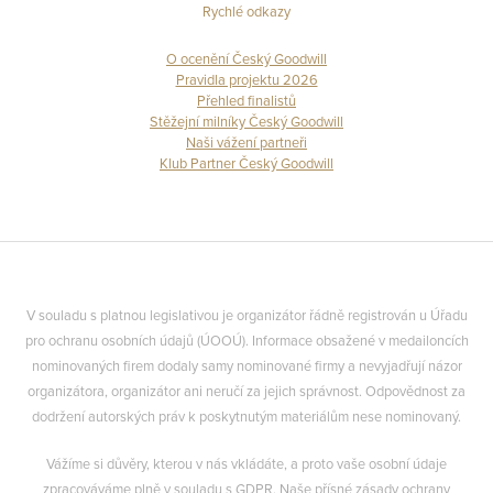
Rychlé odkazy
O ocenění Český Goodwill
Pravidla projektu 2026
Přehled finalistů
Stěžejní milníky Český Goodwill
Naši vážení partneři
Klub Partner Český Goodwill
V souladu s platnou legislativou je organizátor řádně registrován u Úřadu
pro ochranu osobních údajů (ÚOOÚ). Informace obsažené v medailoncích
nominovaných firem dodaly samy nominované firmy a nevyjadřují názor
organizátora, organizátor ani neručí za jejich správnost. Odpovědnost za
dodržení autorských práv k poskytnutým materiálům nese nominovaný.
Vážíme si důvěry, kterou v nás vkládáte, a proto vaše osobní údaje
zpracováváme plně v souladu s GDPR. Naše přísné zásady ochrany