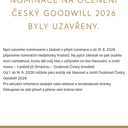
ČESKÝ GOODWILL 2026
BYLY UZAVŘENY.
Nyní oslovíme nominované s žádostí o přijetí nominace a do 31. 8. 2026
připravíme nominační medailonky finalistů. Na jejich základě se pak budete
moci rozhodnout, komu dát svůj hlas v zářijovém on-line hlasování, a zvolit
novou – v pořadí již čtrnáctou – Osobnost Český Goodwill.
Od 1. do 14. 9. 2026 můžete jako každý rok hlasovat a zvolit Osobnost Český
Goodwill 2026.
Pro aktuální informace sledujte naše webové a
facebookové stránky
.
Děkujeme za vaši přízeň a přeme vám krásné léto!