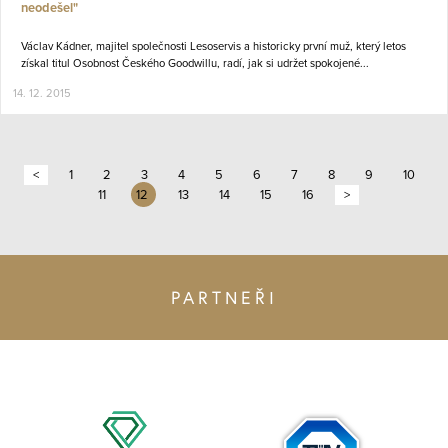
neodešel"
Václav Kádner, majitel společnosti Lesoservis a historicky první muž, který letos
získal titul Osobnost Českého Goodwillu, radí, jak si udržet spokojené...
14. 12. 2015
<
1
2
3
4
5
6
7
8
9
10
11
12
13
14
15
16
>
PARTNEŘI