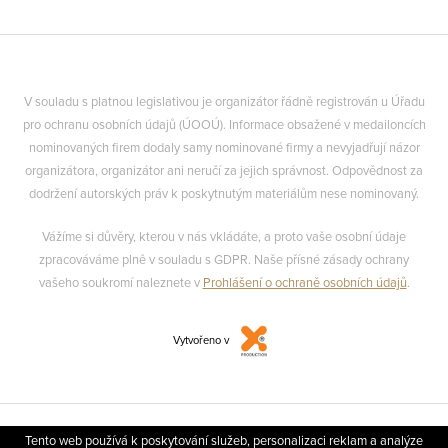
V souladu s platnou legislativou je organizátor řádně registrován u Úřadu
pro ochranu osobních údajů (ÚOOÚ). Informace obsažené v medailoncích
nominovaných firem dodaly samy nominované firmy a nevyjadřují názor
organizátora, organizátor ani neručí za jejich správnost. Odpovědnost za
dodržení autorských práv k poskytnutým materiálům nese nominovaný.
Vážíme si důvěry, kterou v nás vkládáte, a proto vaše osobní údaje
zpracováváme plně v souladu s GDPR. Naše přísné zásady ochrany
vašeho soukromí naleznete v
Prohlášení o ochraně osobních údajů
.
Vytvořeno v
Tento web používá k poskytování služeb, personalizaci reklam a analýze