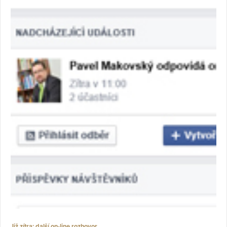
Již zítra: další on-line rozhovor