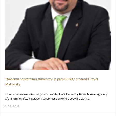
"Našemu nejstaršímu studentovi je přes 60 let," prozradil Pavel
Makovský
Dnes v on-line rozhovoru odpovídal ředitel LIGS University Pavel Makovský, který
získal druhé místo v kategorii Osobnost Českého Goodwillu 2014...
10. 03. 2016