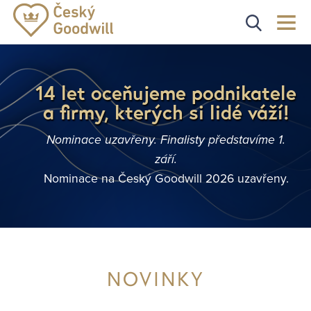
14 let oceňujeme podnikatele
a firmy, kterých si lidé váží!
Nominace uzavřeny. Finalisty představíme 1.
září.
Nominace na Český Goodwill 2026 uzavřeny.
NOVINKY