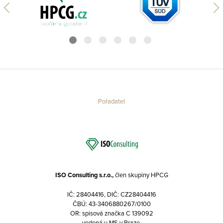
Pořadatel
ISO Consulting s.r.o.,
člen skupiny HPCG
IČ: 28404416, DIČ: CZ28404416
ČBÚ: 43-3406880267/0100
OR: spisová značka C 139092
vedená u MS v Praze.