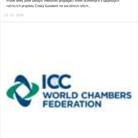
Právě dnes jsme zahájili intenzivní propagaci firem oceněných v uplynulých
ročnících projektu Český Goodwill na sociálních sítích...
23. 02. 2016