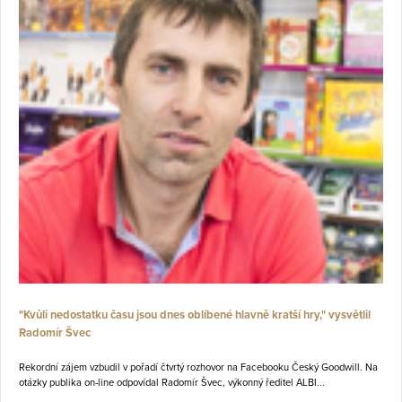
"Kvůli nedostatku času jsou dnes oblíbené hlavně kratší hry," vysvětlil
Radomír Švec
Rekordní zájem vzbudil v pořadí čtvrtý rozhovor na Facebooku Český Goodwill. Na
otázky publika on-line odpovídal Radomír Švec, výkonný ředitel ALBI...