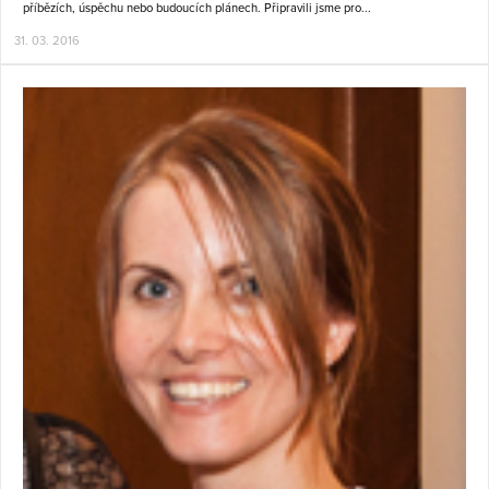
příbězích, úspěchu nebo budoucích plánech. Připravili jsme pro...
31. 03. 2016