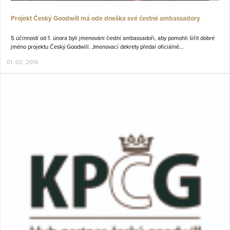
Projekt Český Goodwill má ode dneška své čestné ambassadory
S účinností od 1. února byli jmenováni čestní ambassadoři, aby pomohli šířit dobré
jméno projektu Český Goodwill. Jmenovací dekrety předal oficiálně...
01. 02. 2016