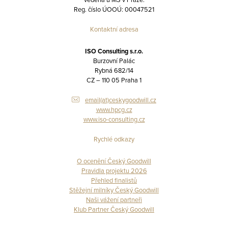
Reg. číslo ÚOOÚ: 00047521
Kontaktní adresa
ISO Consulting s.r.o.
Burzovní Palác
Rybná 682/14
CZ – 110 05 Praha 1
email(at)ceskygoodwill.cz
www.hpcg.cz
www.iso-consulting.cz
Rychlé odkazy
O ocenění Český Goodwill
Pravidla projektu 2026
Přehled finalistů
Stěžejní milníky Český Goodwill
Naši vážení partneři
Klub Partner Český Goodwill