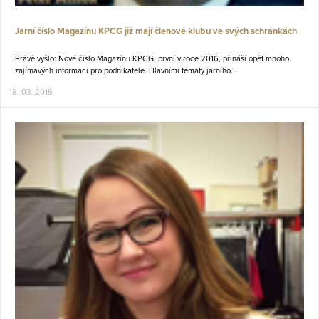
Jarní číslo Magazínu KPCG již mají členové klubu ve svých schránkách
Právě vyšlo: Nové číslo Magazínu KPCG, první v roce 2016, přináší opět mnoho
zajímavých informací pro podnikatele. Hlavními tématy jarního...
18. 03. 2016