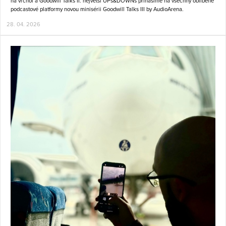
na vrchol a Goodwill Talks II: největší UPs&DOWNs přinášíme na všechny oblíbené
podcastové platformy novou minisérii Goodwill Talks III by AudioArena.
28. 04. 2026