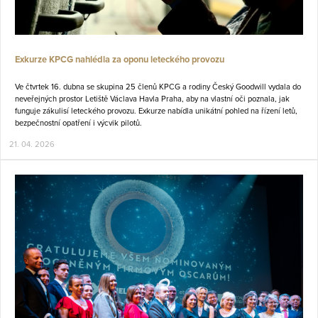
Exkurze KPCG nahlédla za oponu leteckého provozu
Ve čtvrtek 16. dubna se skupina 25 členů KPCG a rodiny Český Goodwill vydala do
neveřejných prostor Letiště Václava Havla Praha, aby na vlastní oči poznala, jak
funguje zákulisí leteckého provozu. Exkurze nabídla unikátní pohled na řízení letů,
bezpečnostní opatření i výcvik pilotů.
21. 04. 2026