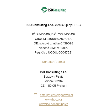
ISO Consulting s.r.o.,
člen skupiny HPCG
IČ: 28404416, DIČ: CZ28404416
ČBÚ: 43-3406880267/0100
OR: spisová značka C 139092
vedená u MS v Praze.
Reg. číslo ÚOOÚ: 00047521
Kontaktní adresa
ISO Consulting s.r.o.
Burzovní Palác
Rybná 682/14
CZ – 110 05 Praha 1
email(at)ceskygoodwill.cz
www.hpcg.cz
www.iso-consulting.cz