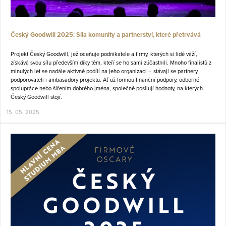
Český Goodwill 2025: Síla komunity a partnerství, které přetrvává
Projekt Český Goodwill, jež oceňuje podnikatele a firmy, kterých si lidé váží,
získává svou sílu především díky těm, kteří se ho sami zúčastnili. Mnoho finalistů z
minulých let se nadále aktivně podílí na jeho organizaci – stávají se partnery,
podporovateli i ambasadory projektu. Ať už formou finanční podpory, odborné
spolupráce nebo šířením dobrého jména, společně posilují hodnoty, na kterých
Český Goodwill stojí.
15. 05. 2025