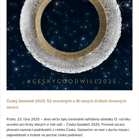
Český Goodwill 2025: 52 oceněných a 18 nových držitelů firmových
oscarů
Praha, 23. října 2025 – dnes večer byly slavnostně vyhlášeny výsledky 13. ročníku
ocenění pro firmy, kterých si lidé váží – Český Goodwill 2025. Firmové oscary
přezvalo osmnáct podnikatelů z celého Česka. Galavečer se nesl v duchu inovací,
odpovědnosti a hrdosti na poctivé české podnikání.