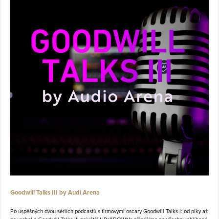
Goodwill Talks III by Audi Arena
Po úspěšných dvou sériích podcastů s firmovými oscary Goodwill Talks I: od píky až