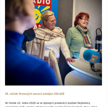
14. ročník firmových oscarů zahájen ON AIR
Ve čtvrtek 22. ledna 2026 se ve stylových prostorách pražské SkyGallery