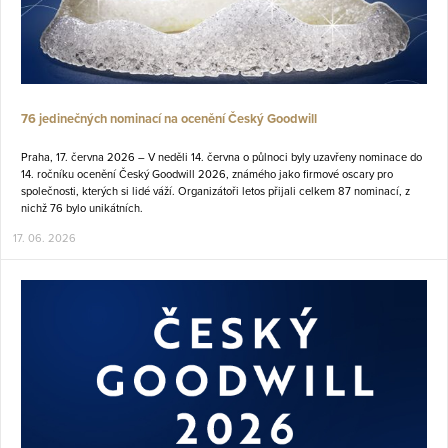
76 jedinečných nominací na ocenění Český Goodwill
Praha, 17. června 2026 – V neděli 14. června o půlnoci byly uzavřeny nominace do
14. ročníku ocenění Český Goodwill 2026, známého jako firmové oscary pro
společnosti, kterých si lidé váží. Organizátoři letos přijali celkem 87 nominací, z
nichž 76 bylo unikátních.
17. 06. 2026