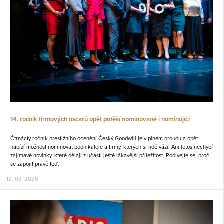
14. ročník firmových oscarů opět potěší nominované i nominující
Čtrnáctý ročník prestižního ocenění Český Goodwill je v plném proudu a opět
nabízí možnost nominovat podnikatele a firmy, kterých si lidé váží. Ani letos nechybí
zajímavé novinky, které dělají z účasti ještě lákavější příležitost. Podívejte se, proč
se zapojit právě teď.
12. 03. 2026