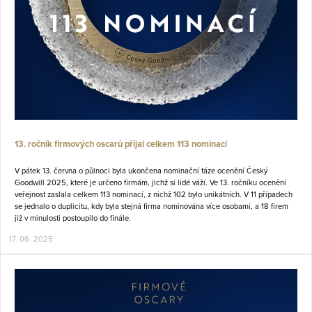
13. ročník firmových oscarů přijal celkem 113 nominací
V pátek 13. června o půlnoci byla ukončena nominační fáze ocenění Český
Goodwill 2025, které je určeno firmám, jichž si lidé váží. Ve 13. ročníku ocenění
veřejnost zaslala celkem 113 nominací, z nichž 102 bylo unikátních. V 11 případech
se jednalo o duplicitu, kdy byla stejná firma nominována více osobami, a 18 firem
již v minulosti postoupilo do finále.
17. 06. 2025