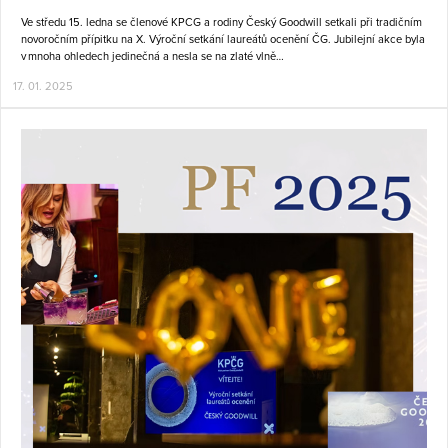
Ve středu 15. ledna se členové KPCG a rodiny Český Goodwill setkali při tradičním
novoročním přípitku na X. Výroční setkání laureátů ocenění ČG. Jubilejní akce byla
v mnoha ohledech jedinečná a nesla se na zlaté vlně…
17. 01. 2025