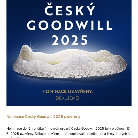
Nominace Český Goodwill 2025 uzavřeny
Nominace do 13. rončíku firmových oscarů Český Goodwill 2025 byly o půlnoci 13.
6. 2025 uzavřeny. Děkujeme všem, kteří nominovali podnikatele a firmy, kterých si