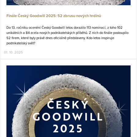
Finále Český Goodwill 2025: 52 zbrusu nových hrdinů
Do 13. ročníku ocenění Český Goodwill letos dorazilo 113 nominací, z toho 102
unikátních a 84 zcela nových podnikatelských příběhů. Z nich do finále postoupilo
52 firem, které byly právě dnes oficiálně představeny. Kdo letos inspiruje
podnikatelský svět?
01. 10. 2025