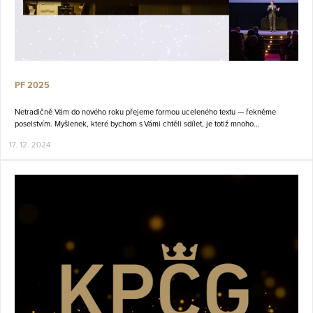
PF 2025
Netradičně Vám do nového roku přejeme formou uceleného textu — řekněme
poselstvím. Myšlenek, které bychom s Vámi chtěli sdílet, je totiž mnoho...
17. 12. 2024