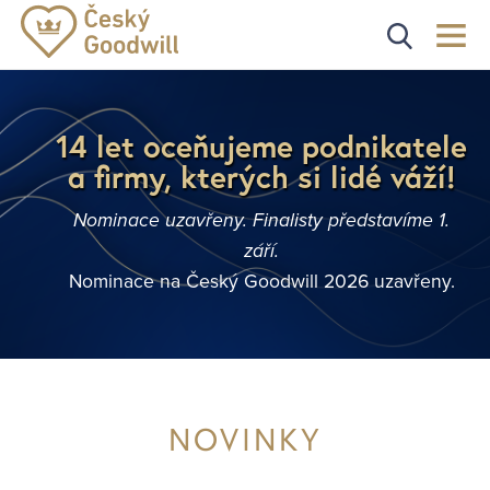
14 let oceňujeme podnikatele
a firmy, kterých si lidé váží!
Nominace uzavřeny. Finalisty představíme 1.
září.
Nominace na Český Goodwill 2026 uzavřeny.
NOVINKY