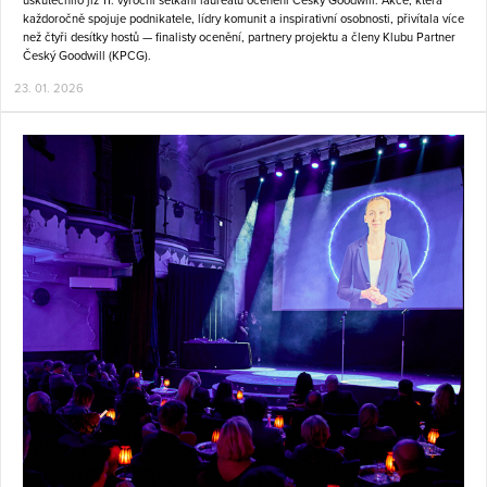
uskutečnilo již 11. výroční setkání laureátů ocenění Český Goodwill. Akce, která
každoročně spojuje podnikatele, lídry komunit a inspirativní osobnosti, přivítala více
než čtyři desítky hostů — finalisty ocenění, partnery projektu a členy Klubu Partner
Český Goodwill (KPCG).
23. 01. 2026