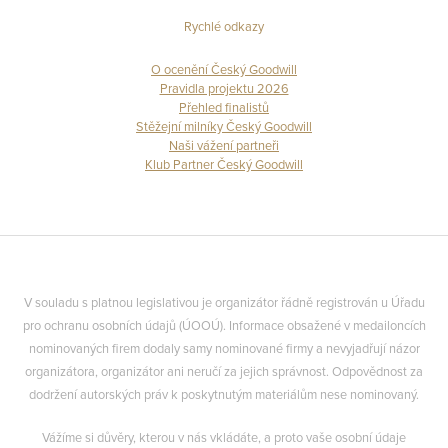
Rychlé odkazy
O ocenění Český Goodwill
Pravidla projektu 2026
Přehled finalistů
Stěžejní milníky Český Goodwill
Naši vážení partneři
Klub Partner Český Goodwill
V souladu s platnou legislativou je organizátor řádně registrován u Úřadu
pro ochranu osobních údajů (ÚOOÚ). Informace obsažené v medailoncích
nominovaných firem dodaly samy nominované firmy a nevyjadřují názor
organizátora, organizátor ani neručí za jejich správnost. Odpovědnost za
dodržení autorských práv k poskytnutým materiálům nese nominovaný.
Vážíme si důvěry, kterou v nás vkládáte, a proto vaše osobní údaje