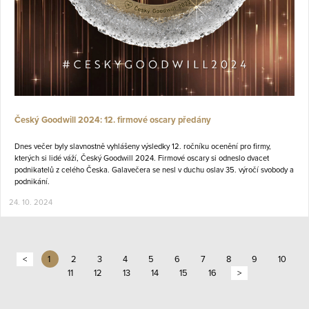
Český Goodwill 2024: 12. firmové oscary předány
Dnes večer byly slavnostně vyhlášeny výsledky 12. ročníku ocenění pro firmy,
kterých si lidé váží, Český Goodwill 2024. Firmové oscary si odneslo dvacet
podnikatelů z celého Česka. Galavečera se nesl v duchu oslav 35. výročí svobody a
podnikání.
24. 10. 2024
<
1
2
3
4
5
6
7
8
9
10
11
12
13
14
15
16
>