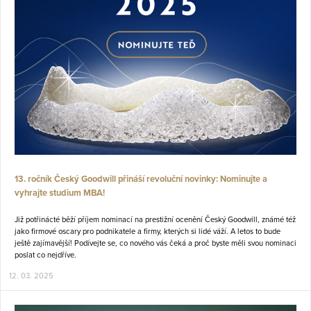
13. ročník Český Goodwill přináší revoluční novinky: Nominujte a
vyhrajte studium MBA!
Již potřinácté běží příjem nominací na prestižní ocenění Český Goodwill, známé též
jako firmové oscary pro podnikatele a firmy, kterých si lidé váží. A letos to bude
ještě zajímavější! Podívejte se, co nového vás čeká a proč byste měli svou nominaci
poslat co nejdříve.
12. 03. 2025