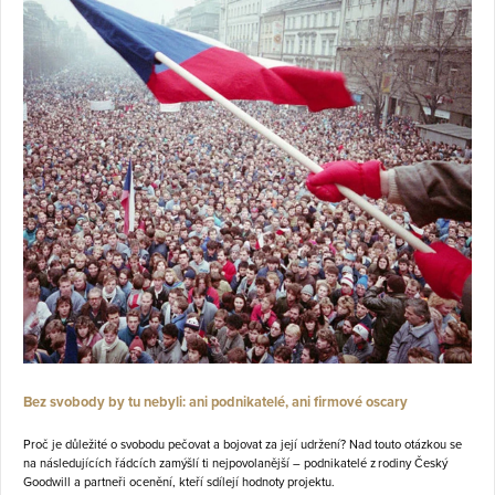
Bez svobody by tu nebyli: ani podnikatelé, ani firmové oscary
Proč je důležité o svobodu pečovat a bojovat za její udržení? Nad touto otázkou se
na následujících řádcích zamýšlí ti nejpovolanější – podnikatelé z rodiny Český
Goodwill a partneři ocenění, kteří sdílejí hodnoty projektu.