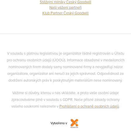
Stěžejní milníky Český Goodwill
Naši vážení partneři
Klub Partner Český Goodwill
V souladu s platnou legislativou je organizátor řádně registrován u Úřadu
pro ochranu osobních údajů (ÚOOÚ). Informace obsažené v medailoncích
nominovaných firem dodaly samy nominované firmy a nevyjadřují názor
organizátora, organizátor ani neručí za jejich správnost. Odpovědnost za
dodržení autorských práv k poskytnutým materiálům nese nominovaný.
Vážíme si důvěry, kterou v nás vkládáte, a proto vaše osobní údaje
zpracováváme plně v souladu s GDPR. Naše přísné zásady ochrany
vašeho soukromí naleznete v
Prohlášení o ochraně osobních údajů
.
Vytvořeno v