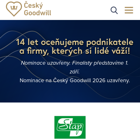
14 let oceňujeme podnikatele
a firmy, kterých si lidé váží!
Nominace uzavřeny. Finalisty představíme 1.
září.
Nominace na Český Goodwill 2026 uzavřeny.