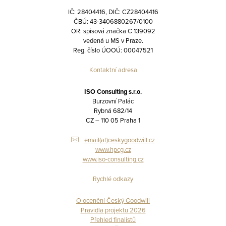
IČ: 28404416, DIČ: CZ28404416
ČBÚ: 43-3406880267/0100
OR: spisová značka C 139092
vedená u MS v Praze.
Reg. číslo ÚOOÚ: 00047521
Kontaktní adresa
ISO Consulting s.r.o.
Burzovní Palác
Rybná 682/14
CZ – 110 05 Praha 1
email(at)ceskygoodwill.cz
www.hpcg.cz
www.iso-consulting.cz
Rychlé odkazy
O ocenění Český Goodwill
Pravidla projektu 2026
Přehled finalistů