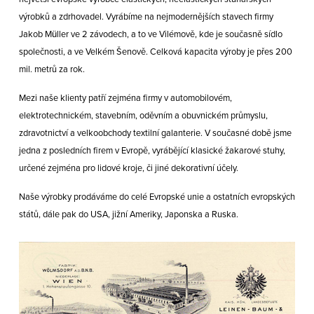
výrobků a zdrhovadel. Vyrábíme na nejmodernějších stavech firmy
Jakob Müller ve 2 závodech, a to ve Vilémově, kde je současně sídlo
společnosti, a ve Velkém Šenově. Celková kapacita výroby je přes 200
mil. metrů za rok.
Mezi naše klienty patří zejména firmy v automobilovém,
elektrotechnickém, stavebním, oděvním a obuvnickém průmyslu,
zdravotnictví a velkoobchody textilní galanterie. V současné době jsme
jedna z posledních firem v Evropě, vyrábějící klasické žakarové stuhy,
určené zejména pro lidové kroje, či jiné dekorativní účely.
Naše výrobky prodáváme do celé Evropské unie a ostatních evropských
států, dále pak do USA, jižní Ameriky, Japonska a Ruska.