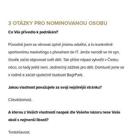
3 OTÁZKY PRO NOMINOVANOU OSOBU
Co Vás přivedlo k podnikání?
Původně jsem se věnoval úplně jinému odvětví, a to konkrétně
sportovnímu marketingu s přesahem do IT. Jenže narodil se mi syn,
člověk začal objevovat svět dětí. Tak přišel nápad vytvořit v Česku
něco, co tady ještě není. Jedinečný zážitek pro děti. Domluvili jsme se
v rodině a začali společně budovat BagrPark.
Jakou vlastnost považujete za svoji nejsilnější stránku?
Cílevědomost.
A kterou z Vašich vlastností naopak dle Vašeho názoru nese Vaše
okolí s nejmenší libostí?
Tvrdohlavost.