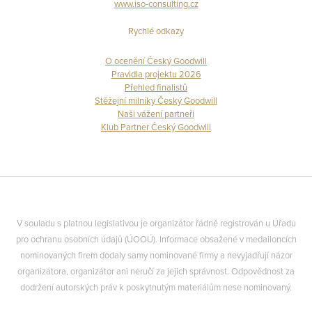
www.iso-consulting.cz
Rychlé odkazy
O ocenění Český Goodwill
Pravidla projektu 2026
Přehled finalistů
Stěžejní milníky Český Goodwill
Naši vážení partneři
Klub Partner Český Goodwill
V souladu s platnou legislativou je organizátor řádně registrován u Úřadu
pro ochranu osobních údajů (ÚOOÚ). Informace obsažené v medailoncích
nominovaných firem dodaly samy nominované firmy a nevyjadřují názor
organizátora, organizátor ani neručí za jejich správnost. Odpovědnost za
dodržení autorských práv k poskytnutým materiálům nese nominovaný.