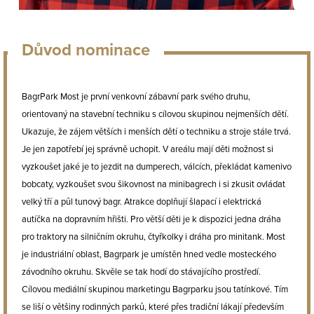
Důvod nominace
BagrPark Most je první venkovní zábavní park svého druhu,
orientovaný na stavební techniku s cílovou skupinou nejmenších dětí.
Ukazuje, že zájem větších i menších dětí o techniku a stroje stále trvá.
Je jen zapotřebí jej správně uchopit. V areálu mají děti možnost si
vyzkoušet jaké je to jezdit na dumperech, válcích, překládat kamenivo
bobcaty, vyzkoušet svou šikovnost na minibagrech i si zkusit ovládat
velký tří a půl tunový bagr. Atrakce doplňují šlapací i elektrická
autíčka na dopravním hřišti. Pro větší děti je k dispozici jedna dráha
pro traktory na silničním okruhu, čtyřkolky i dráha pro minitank. Most
je industriální oblast, Bagrpark je umístěn hned vedle mosteckého
závodního okruhu. Skvěle se tak hodí do stávajícího prostředí.
Cílovou mediální skupinou marketingu Bagrparku jsou tatínkové. Tím
se liší o většiny rodinných parků, které přes tradiční lákají především