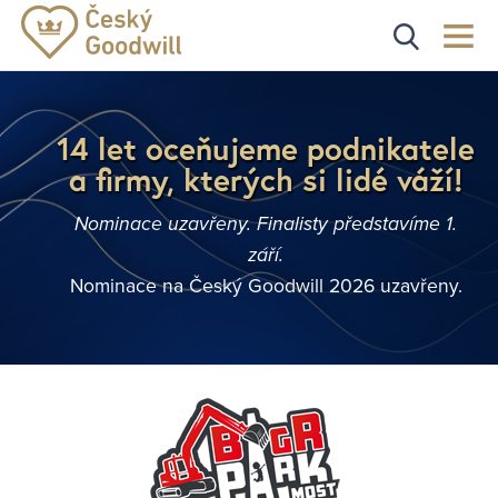
14 let oceňujeme podnikatele
a firmy, kterých si lidé váží!
Nominace uzavřeny. Finalisty představíme 1.
září.
Nominace na Český Goodwill 2026 uzavřeny.