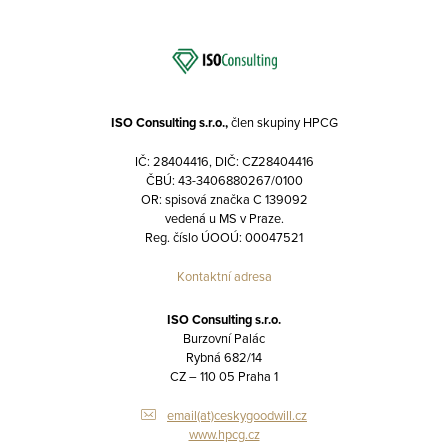
ISO Consulting s.r.o.,
člen skupiny HPCG
IČ: 28404416, DIČ: CZ28404416
ČBÚ: 43-3406880267/0100
OR: spisová značka C 139092
vedená u MS v Praze.
Reg. číslo ÚOOÚ: 00047521
Kontaktní adresa
ISO Consulting s.r.o.
Burzovní Palác
Rybná 682/14
CZ – 110 05 Praha 1
email(at)ceskygoodwill.cz
www.hpcg.cz