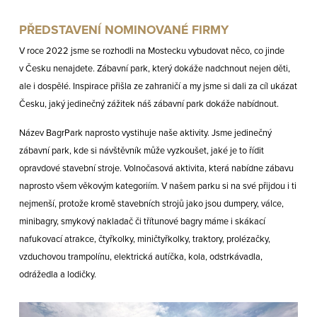
PŘEDSTAVENÍ NOMINOVANÉ FIRMY
V roce 2022 jsme se rozhodli na Mostecku vybudovat něco, co jinde
v Česku nenajdete. Zábavní park, který dokáže nadchnout nejen děti,
ale i dospělé. Inspirace přišla ze zahraničí a my jsme si dali za cíl ukázat
Česku, jaký jedinečný zážitek náš zábavní park dokáže nabídnout.
Název BagrPark naprosto vystihuje naše aktivity. Jsme jedinečný
zábavní park, kde si návštěvník může vyzkoušet, jaké je to řídit
opravdové stavební stroje. Volnočasová aktivita, která nabídne zábavu
naprosto všem věkovým kategoriím. V našem parku si na své přijdou i ti
nejmenší, protože kromě stavebních strojů jako jsou dumpery, válce,
minibagry, smykový nakladač či třítunové bagry máme i skákací
nafukovací atrakce, čtyřkolky, miničtyřkolky, traktory, prolézačky,
vzduchovou trampolínu, elektrická autíčka, kola, odstrkávadla,
odrážedla a lodičky.