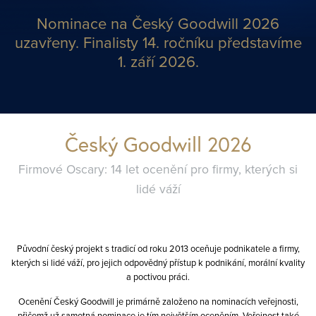
Nominace na Český Goodwill 2026
uzavřeny.
Finalisty 14. ročníku představíme
1. září 2026.
Český Goodwill 2026
Firmové Oscary: 14 let ocenění pro firmy, kterých si
lidé váží
Původní český projekt s tradicí od roku 2013 oceňuje podnikatele a firmy,
kterých si lidé váží, pro jejich odpovědný přístup k podnikání, morální kvality
a poctivou práci.
Ocenění Český Goodwill je primárně založeno na nominacích veřejnosti,
přičemž už samotná nominace je tím největším oceněním. Veřejnost také