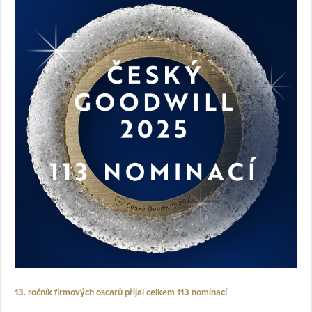
13. ročník firmových oscarů přijal celkem 113 nominací