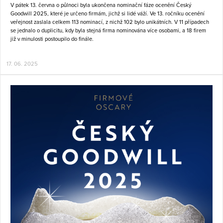
V pátek 13. června o půlnoci byla ukončena nominační fáze ocenění Český
Goodwill 2025, které je určeno firmám, jichž si lidé váží. Ve 13. ročníku ocenění
veřejnost zaslala celkem 113 nominací, z nichž 102 bylo unikátních. V 11 případech
se jednalo o duplicitu, kdy byla stejná firma nominována více osobami, a 18 firem
již v minulosti postoupilo do finále.
17. 06. 2025