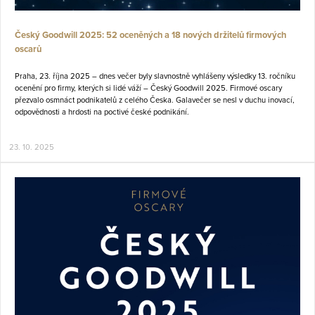
Český Goodwill 2025: 52 oceněných a 18 nových držitelů firmových
oscarů
Praha, 23. října 2025 – dnes večer byly slavnostně vyhlášeny výsledky 13. ročníku
ocenění pro firmy, kterých si lidé váží – Český Goodwill 2025. Firmové oscary
přezvalo osmnáct podnikatelů z celého Česka. Galavečer se nesl v duchu inovací,
odpovědnosti a hrdosti na poctivé české podnikání.
23. 10. 2025