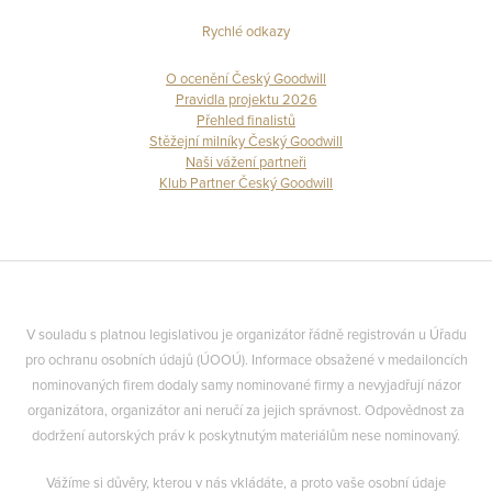
Rychlé odkazy
O ocenění Český Goodwill
Pravidla projektu 2026
Přehled finalistů
Stěžejní milníky Český Goodwill
Naši vážení partneři
Klub Partner Český Goodwill
V souladu s platnou legislativou je organizátor řádně registrován u Úřadu
pro ochranu osobních údajů (ÚOOÚ). Informace obsažené v medailoncích
nominovaných firem dodaly samy nominované firmy a nevyjadřují názor
organizátora, organizátor ani neručí za jejich správnost. Odpovědnost za
dodržení autorských práv k poskytnutým materiálům nese nominovaný.
Vážíme si důvěry, kterou v nás vkládáte, a proto vaše osobní údaje