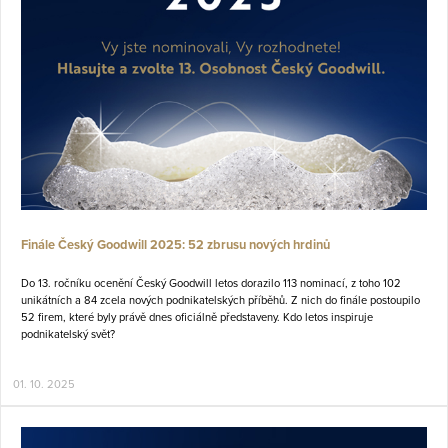
Finále Český Goodwill 2025: 52 zbrusu nových hrdinů
Do 13. ročníku ocenění Český Goodwill letos dorazilo 113 nominací, z toho 102
unikátních a 84 zcela nových podnikatelských příběhů. Z nich do finále postoupilo
52 firem, které byly právě dnes oficiálně představeny. Kdo letos inspiruje
podnikatelský svět?
01. 10. 2025