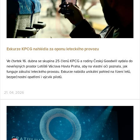
Exkurze KPCG nahlédla za oponu leteckého provozu
Ve čtvrtek 16. dubna se skupina 25 členů KPCG a rodiny Český Goodwill vydala do
neveřejných prostor Letiště Václava Havla Praha, aby na vlastní oči poznala, jak
funguje zákulisí leteckého provozu. Exkurze nabídla unikátní pohled na řízení letů,
bezpečnostní opatření i výcvik pilotů.
21. 04. 2026