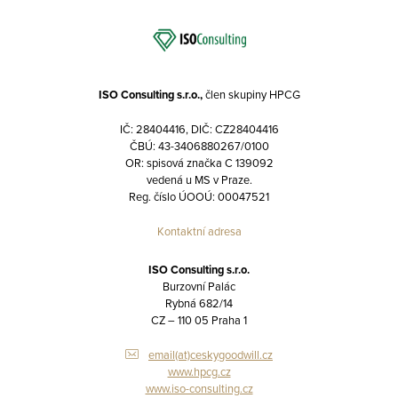
ISO Consulting s.r.o.,
člen skupiny HPCG
IČ: 28404416, DIČ: CZ28404416
ČBÚ: 43-3406880267/0100
OR: spisová značka C 139092
vedená u MS v Praze.
Reg. číslo ÚOOÚ: 00047521
Kontaktní adresa
ISO Consulting s.r.o.
Burzovní Palác
Rybná 682/14
CZ – 110 05 Praha 1
email(at)ceskygoodwill.cz
www.hpcg.cz
www.iso-consulting.cz