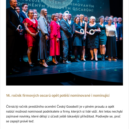
14. ročník firmových oscarů opět potěší nominované i nominující
Čtrnáctý ročník prestižního ocenění Český Goodwill je v plném proudu a opět
nabízí možnost nominovat podnikatele a firmy, kterých si lidé váží. Ani letos nechybí
zajímavé novinky, které dělají z účasti ještě lákavější příležitost. Podívejte se, proč
se zapojit právě teď.