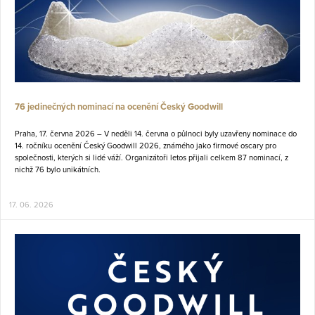
76 jedinečných nominací na ocenění Český Goodwill
Praha, 17. června 2026 – V neděli 14. června o půlnoci byly uzavřeny nominace do
14. ročníku ocenění Český Goodwill 2026, známého jako firmové oscary pro
společnosti, kterých si lidé váží. Organizátoři letos přijali celkem 87 nominací, z
nichž 76 bylo unikátních.
17. 06. 2026