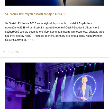
14. ročník firmových oscarů zahájen ON AIR
Ve čtvrtek 22. ledna 2026 se ve stylových prostorách pražské SkyGallery
uskutečnilo již 11. výroční setkání laureátů ocenění Český Goodwill. Akce, která
každoročně spojuje podnikatele, lídry komunit a inspirativní osobnosti, přivítala více
než čtyři desítky hostů — finalisty ocenění, partnery projektu a členy Klubu Partner
Český Goodwill (KPCG).
23. 01. 2026