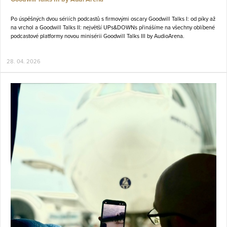
Po úspěšných dvou sériích podcastů s firmovými oscary
Goodwill Talks I: od píky až
na vrchol
a
Goodwill Talks II: největší UPs&DOWNs
přinášíme na všechny oblíbené
podcastové platformy
novou minisérii Goodwill Talks III by AudioArena.
28. 04. 2026