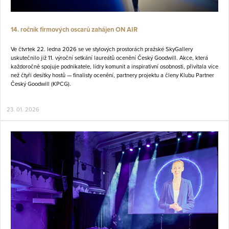
14. ročník firmových oscarů zahájen ON AIR
Ve čtvrtek 22. ledna 2026 se ve stylových prostorách pražské SkyGallery
uskutečnilo již 11. výroční setkání laureátů ocenění Český Goodwill. Akce, která
každoročně spojuje podnikatele, lídry komunit a inspirativní osobnosti, přivítala více
než čtyři desítky hostů — finalisty ocenění, partnery projektu a členy Klubu Partner
Český Goodwill (KPCG).
23. 01. 2026