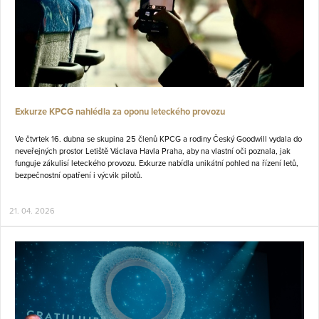
Exkurze KPCG nahlédla za oponu leteckého provozu
Ve čtvrtek 16. dubna se skupina 25 členů KPCG a rodiny Český Goodwill vydala do
neveřejných prostor Letiště Václava Havla Praha, aby na vlastní oči poznala, jak
funguje zákulisí leteckého provozu. Exkurze nabídla unikátní pohled na řízení letů,
bezpečnostní opatření i výcvik pilotů.
21. 04. 2026