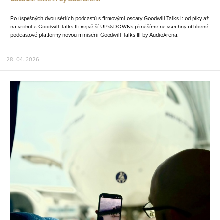
Po úspěšných dvou sériích podcastů s firmovými oscary
Goodwill Talks I: od píky až
na vrchol
a
Goodwill Talks II: největší UPs&DOWNs
přinášíme na všechny oblíbené
podcastové platformy
novou minisérii Goodwill Talks III by AudioArena.
28. 04. 2026