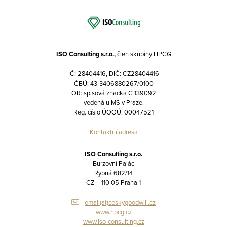
ISO Consulting s.r.o.,
člen skupiny HPCG
IČ: 28404416, DIČ: CZ28404416
ČBÚ: 43-3406880267/0100
OR: spisová značka C 139092
vedená u MS v Praze.
Reg. číslo ÚOOÚ: 00047521
Kontaktní adresa
ISO Consulting s.r.o.
Burzovní Palác
Rybná 682/14
CZ – 110 05 Praha 1
email(at)ceskygoodwill.cz
www.hpcg.cz
www.iso-consulting.cz