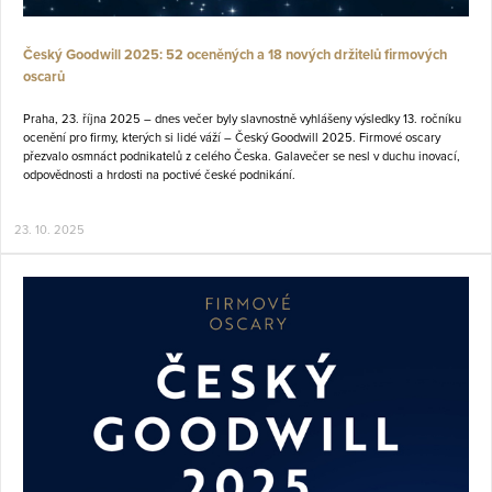
Český Goodwill 2025: 52 oceněných a 18 nových držitelů firmových
oscarů
Praha, 23. října 2025 – dnes večer byly slavnostně vyhlášeny výsledky 13. ročníku
ocenění pro firmy, kterých si lidé váží – Český Goodwill 2025. Firmové oscary
přezvalo osmnáct podnikatelů z celého Česka. Galavečer se nesl v duchu inovací,
odpovědnosti a hrdosti na poctivé české podnikání.
23. 10. 2025