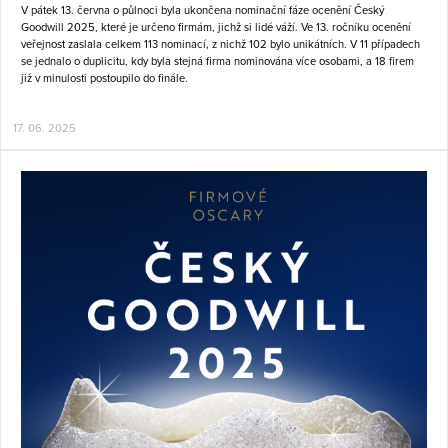
V pátek 13. června o půlnoci byla ukončena nominační fáze ocenění Český
Goodwill 2025, které je určeno firmám, jichž si lidé váží. Ve 13. ročníku ocenění
veřejnost zaslala celkem 113 nominací, z nichž 102 bylo unikátních. V 11 případech
se jednalo o duplicitu, kdy byla stejná firma nominována více osobami, a 18 firem
již v minulosti postoupilo do finále.
17. 06. 2025