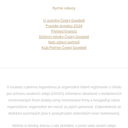
Rychlé odkazy
O ocenění Český Goodwill
Pravidla projektu 2026
Přehled finalistů
Stěžejní milníky Český Goodwill
Naši vážení partneři
Klub Partner Český Goodwill
V souladu s platnou legislativou je organizátor řádně registrován u Úřadu
pro ochranu osobních údajů (ÚOOÚ). Informace obsažené v medailoncích
nominovaných firem dodaly samy nominované firmy a nevyjadřují názor
organizátora, organizátor ani neručí za jejich správnost. Odpovědnost za
dodržení autorských práv k poskytnutým materiálům nese nominovaný.
Vážíme si důvěry, kterou v nás vkládáte, a proto vaše osobní údaje