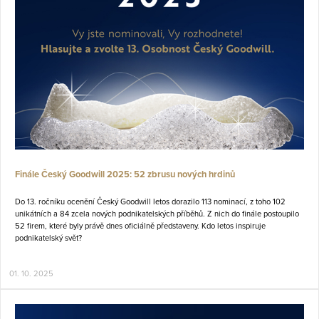
Finále Český Goodwill 2025: 52 zbrusu nových hrdinů
Do 13. ročníku ocenění Český Goodwill letos dorazilo 113 nominací, z toho 102
unikátních a 84 zcela nových podnikatelských příběhů. Z nich do finále postoupilo
52 firem, které byly právě dnes oficiálně představeny. Kdo letos inspiruje
podnikatelský svět?
01. 10. 2025