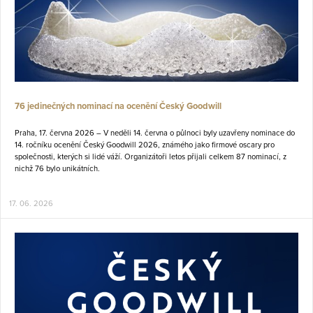
76 jedinečných nominací na ocenění Český Goodwill
Praha, 17. června 2026 – V neděli 14. června o půlnoci byly uzavřeny nominace do
14. ročníku ocenění Český Goodwill 2026, známého jako firmové oscary pro
společnosti, kterých si lidé váží. Organizátoři letos přijali celkem 87 nominací, z
nichž 76 bylo unikátních.
17. 06. 2026