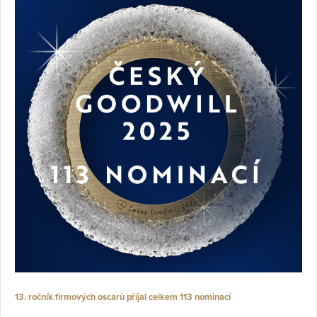
13. ročník firmových oscarů přijal celkem 113 nominací