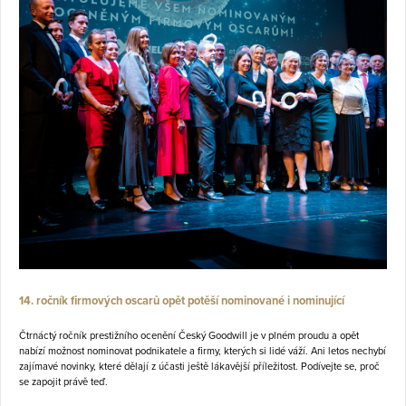
14. ročník firmových oscarů opět potěší nominované i nominující
Čtrnáctý ročník prestižního ocenění Český Goodwill je v plném proudu a opět
nabízí možnost nominovat podnikatele a firmy, kterých si lidé váží. Ani letos nechybí
zajímavé novinky, které dělají z účasti ještě lákavější příležitost. Podívejte se, proč
se zapojit právě teď.