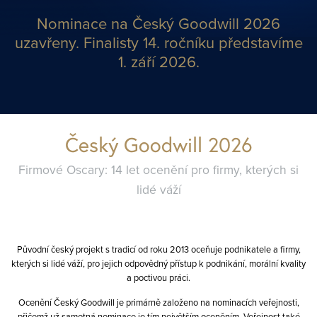
Nominace na Český Goodwill 2026
uzavřeny.
Finalisty 14. ročníku představíme
1. září 2026.
Český Goodwill 2026
Firmové Oscary: 14 let ocenění pro firmy, kterých si
lidé váží
Původní český projekt s tradicí od roku 2013 oceňuje podnikatele a firmy,
kterých si lidé váží, pro jejich odpovědný přístup k podnikání, morální kvality
a poctivou práci.
Ocenění Český Goodwill je primárně založeno na nominacích veřejnosti,
přičemž už samotná nominace je tím největším oceněním. Veřejnost také