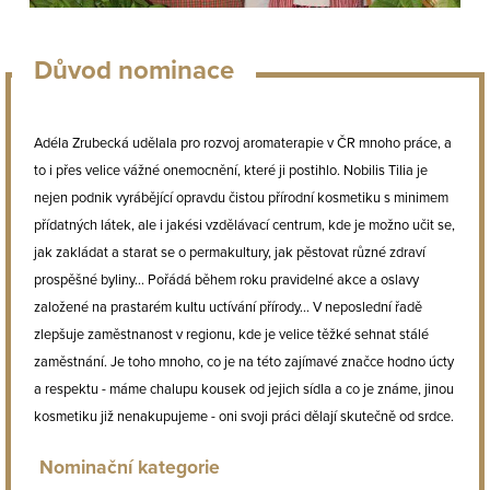
Důvod nominace
Adéla Zrubecká udělala pro rozvoj aromaterapie v ČR mnoho práce, a
to i přes velice vážné onemocnění, které ji postihlo. Nobilis Tilia je
nejen podnik vyrábějící opravdu čistou přírodní kosmetiku s minimem
přídatných látek, ale i jakési vzdělávací centrum, kde je možno učit se,
jak zakládat a starat se o permakultury, jak pěstovat různé zdraví
prospěšné byliny... Pořádá během roku pravidelné akce a oslavy
založené na prastarém kultu uctívání přírody... V neposlední řadě
zlepšuje zaměstnanost v regionu, kde je velice těžké sehnat stálé
zaměstnání. Je toho mnoho, co je na této zajímavé značce hodno úcty
a respektu - máme chalupu kousek od jejich sídla a co je známe, jinou
kosmetiku již nenakupujeme - oni svoji práci dělají skutečně od srdce.
Nominační kategorie