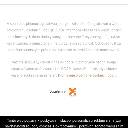
V souladu s platnou legislativou je organizátor řádně registrován u Úřadu
pro ochranu osobních údajů (ÚOOÚ). Informace obsažené v medailoncích
nominovaných firem dodaly samy nominované firmy a nevyjadřují názor
organizátora, organizátor ani neručí za jejich správnost. Odpovědnost za
dodržení autorských práv k poskytnutým materiálům nese nominovaný.
Vážíme si důvěry, kterou v nás vkládáte, a proto vaše osobní údaje
zpracováváme plně v souladu s GDPR. Naše přísné zásady ochrany
vašeho soukromí naleznete v
Prohlášení o ochraně osobních údajů
.
Vytvořeno v
Tento web používá k poskytování služeb, personalizaci reklam a analýze
návštěvnosti soubory cookies. Pokračováním v používání tohoto webu s tím