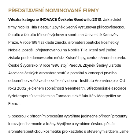
PŘEDSTAVENÍ NOMINOVANÉ FIRMY
Vítězka kategorie INOVACE Českého Goodwillu 2013
: Zakladatel
firmy Nobilis Tilia PaedDr. Zbyněk Šedivý vystudoval přírodovědeckou
fakultu a fakultu tělesné výchovy a sportu na Universitě Karlově v
Praze. V roce 1994 zakládá značku aromaterapeutické kosmetiky
Nobela, později přejmenovanou na Nobilis Tilia, která své jméno
získala podle domovského města Krásné Lípy, centra národního parku
České Švýcarsko. V roce 1996 stojí PaedDr. Zbyněk Šedivý u zrodu
Asociace českých aromaterapeutů a pomáhá s koncepcí prvního
odborného vzdělávacího zařízení v oboru - Institutu Aromaterapie. Od
roku 2002 je členem společnosti Geenhealth, Středomořské asociace
fyzioterapeutů se sídlem na Farmaceutické fakultě v Montpellier ve
Francii.
S pokorou k přírodním procesům vytváříme jedinečné přírodní produkty
k rozvíjení harmonie a krásy. Vyvíjíme a vyrábíme českou pěstící
aromaterapeutickou kosmetiku pro každého s otevřeným srdcem. Jsme