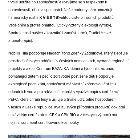
trvale udržitelnou společností a rozvíjíme se s respektem k
opravdovosti, etice a spolupráci. Naše hodnoty nám umožňují
harmonicky růst a
K V É S T
(Kvalitou čistě přírodních produktů,
Vzděláním a profesionalitou, Eticky (vztahy a ekologií výroby),
Spokojeností našich zákazníků i zaměstnanců, Tradicí české
aromaterapie).
Nobilis Tilia podporuje Nadační fond Zdeňky Žádníkové, který zlepšuje
prostředí dětských oddělení v českých nemocnicích, vybrané regionální
projekty a akce, Centrum BAZALKA, denní a týdenní stacionář,
pomáhající dětem s péčí o zdravotně postižené děti Podporuje
ekologické podnikání, společnost má vlastní kořenovou čistírnu
odpadních vod a pro reklamní materiály využívá papír s certifikací
PEFC, která chrání lesy a usiluje o trvale udržitelné hospodaření
v lesích v České republice. Kvalitu svých přírodních produktů dokládá
nezávislým certifikátem CPK a CPK BIO a z českých výrobců má
nejširší sortiment certifikované kosmetiky.