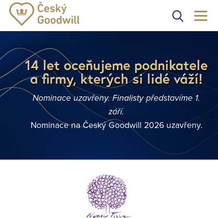
14 let oceňujeme podnikatele
a firmy, kterých si lidé váží!
Nominace uzavřeny. Finalisty představíme 1.
září.
Nominace na Český Goodwill 2026 uzavřeny.