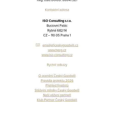
Kontaktní adresa
ISO Consulting s.r.o.
Burzovní Palác
Rybná 682/14
CZ – 110 05 Praha 1
email(at)ceskygoodwill.cz
www.hpcg.cz
www.iso-consulting.cz
Rychlé odkazy
O ocenění Český Goodwill
Pravidla projektu 2026
Přehled finalistů
Stěžejní milníky Český Goodwill
Naši vážení partneři
Klub Partner Český Goodwill