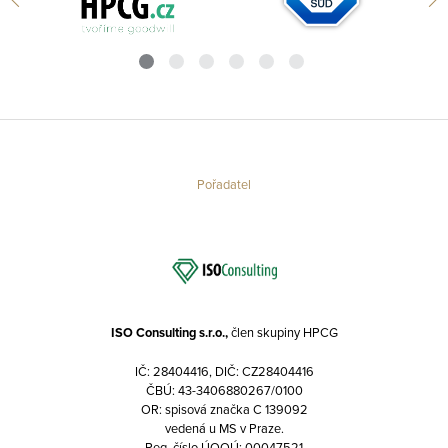
Pořadatel
ISO Consulting s.r.o.,
člen skupiny HPCG
IČ: 28404416, DIČ: CZ28404416
ČBÚ: 43-3406880267/0100
OR: spisová značka C 139092
vedená u MS v Praze.
Reg. číslo ÚOOÚ: 00047521